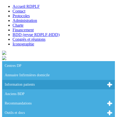
Accueil RDPLF
Contact
Protocoles
Administration
Charte
Financement
BDD (revue RDPLF-HDD)
Congrès et réunions
Iconographie
Centres DP
Annuaire Infirmières domicile
Information patients
Anciens BDP
Recommandations
Outils et docs